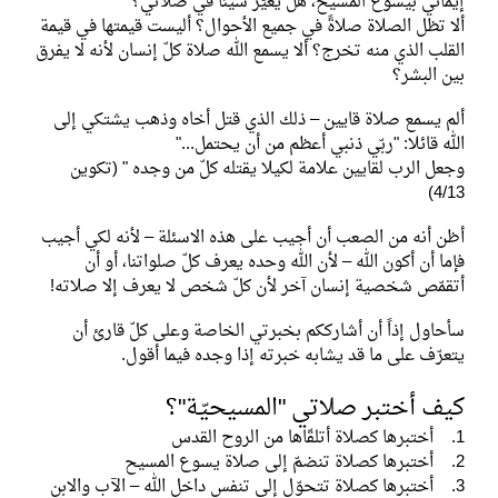
إيماني بيسوع المسيح، هل يغيّر شيئاً في صلاتي؟
ألا تظل الصلاة صلاةً في جميع الأحوال؟ أليست قيمتها في قيمة
القلب الذي منه تخرج؟ ألا يسمع الله صلاة كلّ إنسان لأنه لا يفرق
بين البشر؟
ألم يسمع صلاة قايين – ذلك الذي قتل أخاه وذهب يشتكي إلى
الله قائلا: "ربّي ذنبي أعظم من أن يحتمل..."
وجعل الرب لقايين علامة لكيلا يقتله كلّ من وجده " (تكوين
4/13)
أظن أنه من الصعب أن أجيب على هذه الاسئلة – لأنه لكي أجيب
فإما أن أكون الله – لأن الله وحده يعرف كلّ صلواتنا، أو أن
أتقمّص شخصية إنسان آخر لأن كلّ شخص لا يعرف إلا صلاته!
سأحاول إذاً أن أشارككم بخبرتي الخاصة وعلى كلّ قارئ أن
يتعرّف على ما قد يشابه خبرته إذا وجده فيما أقول.
كيف أختبر صلاتي "المسيحيّة"؟
1. أختبرها كصلاة أتلقّاها من الروح القدس
2. أختبرها كصلاة تنضمّ إلى صلاة يسوع المسيح
3. أختبرها كصلاة تتحوّل إلى تنفس داخل الله – الآب والابن