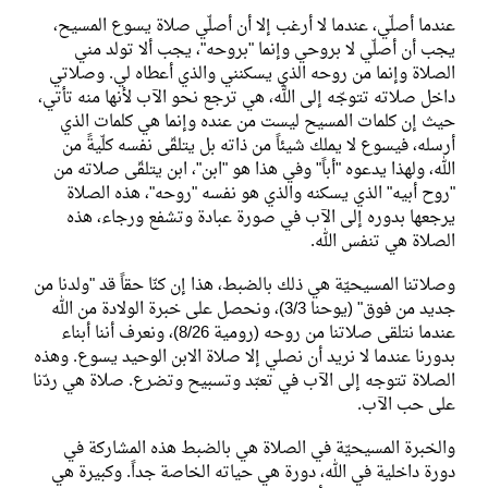
عندما أصلّي، عندما لا أرغب إلا أن أصلّي صلاة يسوع المسيح،
يجب أن أصلّي لا بروحي وإنما "بروحه"، يجب ألا تولد مني
الصلاة وإنما من روحه الذي يسكنني والذي أعطاه لي. وصلاتي
داخل صلاته تتوجّه إلى الله، هي ترجع نحو الآب لأنها منه تأتي،
حيث إن كلمات المسيح ليست من عنده وإنما هي كلمات الذي
أرسله، فيسوع لا يملك شيئاً من ذاته بل يتلقّى نفسه كلّيةً من
الله، ولهذا يدعوه "أباً" وفي هذا هو "ابن"، ابن يتلقّى صلاته من
"روح أبيه" الذي يسكنه والذي هو نفسه "روحه"، هذه الصلاة
يرجعها بدوره إلى الآب في صورة عبادة وتشفع ورجاء، هذه
الصلاة هي تنفس الله.
وصلاتنا المسيحيّة هي ذلك بالضبط، هذا إن كنّا حقاً قد "ولدنا من
جديد من فوق" (يوحنا 3/3)، ونحصل على خبرة الولادة من الله
عندما نتلقى صلاتنا من روحه (رومية 8/26)، ونعرف أننا أبناء
بدورنا عندما لا نريد أن نصلي إلا صلاة الابن الوحيد يسوع. وهذه
الصلاة تتوجه إلى الآب في تعبّد وتسبيح وتضرع. صلاة هي ردّنا
على حب الآب.
والخبرة المسيحيّة في الصلاة هي بالضبط هذه المشاركة في
دورة داخلية في الله، دورة هي حياته الخاصة جداً. وكبيرة هي