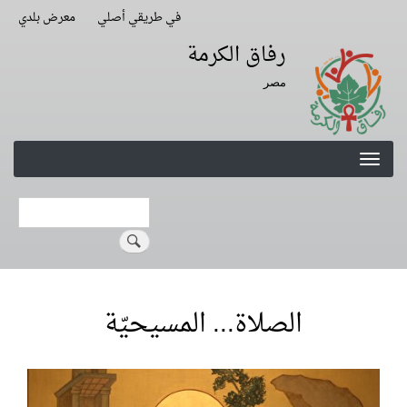
Skip
في طريقي أصلي
معرض بلدي
Second
to
Navigation
رفاق الكرمة
main
content
مصر
Search
الصلاة... المسيحيّة