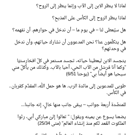
لماذا لا ينظر الابن إلى الآب وإنما ينظر إلى الروح؟
لماذا ينظر الروح إلى الكأس على المذبح؟
هل سيُعطى لنا – في يوم ما – أن ندخل في حوارهم. أن نفهمه؟
هل يتكلّمون عنا؟ نحن المدعوون أن نشارك حياتهم، وأن ندخل
في وحدتهم؟
يتجسد الابن ليعطينا حياته، تجسد مستمر في كلّ افخارستيّا
"وكما أنا مُرسَل من الآب الحي، أحيا بالآب. وكذلك من يأكلّ مني
سيحيا هو أيضاً بي" (يوحنا 6/51)
طوبى للمدعوين إلى مائدة الرب. ها هو حمل الله، المقدَّم كقربان..
في الكأس.
للمنضّدة أربعة جوانب – يبقى جانب منها خالٍ، إنه جانبنا...
يضعنا يسوع عن يمينه ويقول: " تعالوا إلىّ مباركي أبي، رثوا
الملكوت المُعد لكم منذ إنشاء العالم" (متى 25/34)