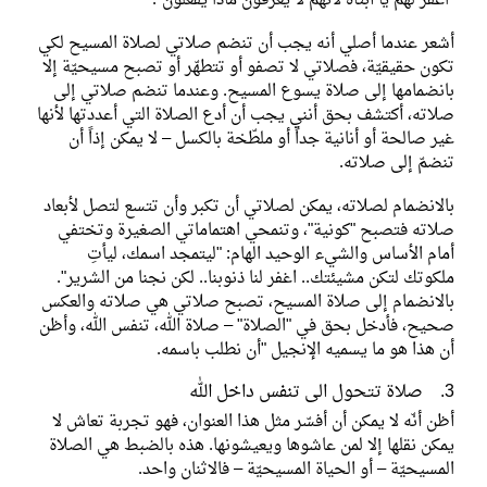
"اغفر لهم يا أبتاه لأنهم لا يعرفون ماذا يفعلون".
أشعر عندما أصلي أنه يجب أن تنضم صلاتي لصلاة المسيح لكي
تكون حقيقيّة، فصلاتي لا تصفو أو تتطهّر أو تصبح مسيحيّة إلا
بانضمامها إلى صلاة يسوع المسيح. وعندما تنضم صلاتي إلى
صلاته، أكتشف بحق أنني يجب أن أدع الصلاة التي أعددتها لأنها
غير صالحة أو أنانية جداً أو ملطّخة بالكسل – لا يمكن إذاً أن
تنضمّ إلى صلاته.
بالانضمام لصلاته، يمكن لصلاتي أن تكبر وأن تتسع لتصل لأبعاد
صلاته فتصبح "كونية"، وتنمحي اهتماماتي الصغيرة وتختفي
أمام الأساس والشيء الوحيد الهام: "ليتمجد اسمك، ليأتِ
ملكوتك لتكن مشيئتك.. اغفر لنا ذنوبنا.. لكن نجنا من الشرير".
بالانضمام إلى صلاة المسيح، تصبح صلاتي هي صلاته والعكس
صحيح، فأدخل بحق في "الصلاة" – صلاة الله، تنفس الله، وأظن
أن هذا هو ما يسميه الإنجيل "أن نطلب باسمه.
3. صلاة تتحول الى تنفس داخل الله
أظن أنّه لا يمكن أن أفسّر مثل هذا العنوان، فهو تجربة تعاش لا
يمكن نقلها إلا لمن عاشوها ويعيشونها. هذه بالضبط هي الصلاة
المسيحيّة – أو الحياة المسيحيّة – فالاثنان واحد.