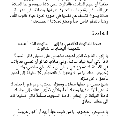
تمكنِنُا أن نفهم التثليث، فالثالوث ليس كائنا نفهمه، وإنما الصلاة
هي الله الذي يقدم نفسه كخبرة لنعيشها. وصلاتنا في مدرسة
صلاة يسوع تكشف عن نفسها في صورة خبرة حياة ثالوث الله .
وهذا بالقطع خاص جداً ومميّز لصلاتنا "المسيحيّة"
الخاتمة
صلاة للثالوث الأقدس: يا إلهي، الثالوث الذي أعبده –
للقديسة أليصابات للثالوث
يا إلهي، الثالوث الذي أعبده، ساعِدني على نسيان ذاتي نسياناً
تامّاً، لكي أقيمَ فيك ساكنةً، وفي سلام، كما لو أن نفسي قد باتت
في الأبديّة. لا يَقْدرَنَّ شيء على أن يعكّر عليّ سلامي، ولا أن
يُخرجَني منك، يا من لا يتغيَّر! بل فلتحمِلْني كلّ دقيقة إلى أعمق
فأعمق داخل سرّك.
هدّئْ نفسي، واجعلها سماءَك ومقرّك المحبَّب، وموضَع راحتك. لا
تَدعْني أتركك فيها وحدك أبداً، ولأكُنْ بكلّيّتي هناك، إلى جانبك،
كاملةَ التيقّظ في إيماني، كاملة السجود، مسلّمةً ذاتي تسليما تاما
الى عملك الخلاّق.
يا مسيحيَ المحبوبَ، يا من صُلِبَ حبّاً، أريد أن أكون عروساً