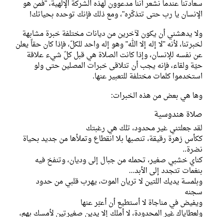
سعادتنا عندما نشعر أننا مدعوون لهذه الشركة الإلهية، "فمن هو
الإنسان يا رب حتى تتذكّره"، ومع ذلك فإنك توحده بحياتك!
ولا يدهشني أن يكون لآخرين من ديانات مختلفة خبرة مشابهة
لخبرتنا، لأنه "لا إله إلا الله" وهو إله واحد للكلّ، فإذا كان حقاً يعلن
عن نفسه للإنسان، وإذا كانت الصلاة هي قبل كلّ شيء علاقة
حيّة ولقاء، فإنه يجب أن تتلاقى خبرات المصلين حتى ولو
استخدموا كلمات مختلفة للتعبير عنها.
وها هي بعض من هذه الخبرات:
صلاة هندوسية
لقد جعلتني غير محدود، تلك هي رغبتك
ككأس زهرة رقيقة، تنصبها بلا انقطاع وتملأها من جديد بحياة
نضرة..
كناي خشبي صغير، تحمله من جبال إلى وديان، وتنفخ فيه
بنغمات تتجدد إلى الأبد...
وبلمسة يديك اللتين لا تريان الموت، يهرب قلبي من حدود
سجنه
ويفيض في مناجاة لا أستطيع أن أعبّر عنها
ولعطاياك غير المحدودة، لا أملك إلا يدين صغيرتين لأمسك بهم،