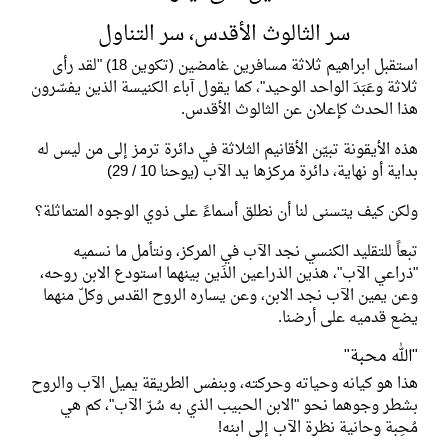
سر الثالوث الأقدس، سر التناول
استقبل ابراهيم ثلاثة مسافرين غامضين (تكوين 18) "لقد رأى
ثلاثة وعَبَدَ الواحد الوحيد"، كما يقول آباء الكنيسة الذين يفسّرون
هذا الحدث كإعلان عن الثالوث الأقدس.
هذه الأيقونة تبيّن الأقانيم الثلاثة في دائرة ترمز إلى من ليس له
بداية أو نهاية، دائرة مركزها يد الآب (يوحنا 10 / 29)
ولكن كيف يتسنى لنا أن نطلق أسماءً على ذوي الوجوه المتماثلة؟
تبعاً للتقليد الكنسي نجد الآب في المركز، ونتأمل ما نسميه
"ذراعي الآب"، هذين الذراعين الذَين بينهما استودع الابن روحه،
وعن يمين الآب نجد الابن، وعن يساره الروح القدس وكلّ منهما
يضع قدميه على أرضنا.
"الله محبة"
هذا هو كيانه وحياته وحركته، وبنفس الطريقة يميل الآب والروح
بشطر وجوهما نحو "الابن الحبيب الذي به سُرّ الآب"، كم هي
مُحِبة وحانية نظرة الآب إلى ابنه!