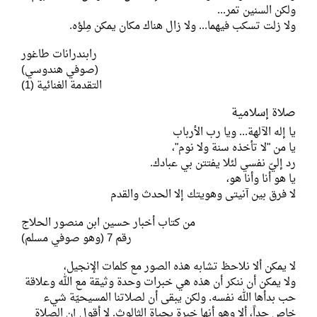
ولكن السنين تمر...
ولا زلت تسكب فيهما... ولا زال هناك مكان يمكن مِلؤه.
رابندرانات طاغور
(صوفي هندوسي)
التقدمة الغنائية (1)
صلاة إسلامية
يا إله الآلهة... ويا رب الأرباب
يا من "لا تأخذه سنة ولا نوم"،
رد إليّ نفسي لئلا يفتتن بي عبادك.
يا هو أنا وأنا هو،
لا فرق بين آنيتى وهويتك إلا الحدث والقدم
من كتاب أخبار حسين ابن منصور الحلاج
رقم 7 (وهو صوفي مسلم)
لا يمكن ألا نلاحظ تشابه هذه الصور مع كلمات الإنجيل،
ولا يمكن أن ننكر أن هذه هي خبرات وحدة وثيقة مع الله وعلاقة
حب بدأها الله نفسه. ولكن يبقى أن لصلاتنا المسيحيّة شيء
خاص جداً، ألا وهو أنها خبرة بحياة الثالوث. لا أقول إن الصلاة