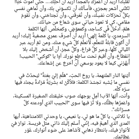
لقلبك! أريد أن أَغمرَك بالمجد! أريد أن أحبَّك… حتّى أموتَ حُبّاً!
لكنَّني أشعر بعجزي، فأسألك أن تكسوَني بكَ، وأن تُماهيَ نفسي
بكلِّ تحرّكات نفسِك، وأن تُغرقَني، وأن تجتاحَني، وأن تقومَ
مقامي، كي لا تعودَ حياتي سوى شعاع من حياتك.
هلمّ، ادخُلْ فَّي كساجد، وكمعوّضٍ، وكمخلّص. أيّها الكلمة
السرمديّ، يا كلمةَ إلهي! أريد أن أصرفَ عمري مصغيةً إليك؛ أريد
أن أكونَ قابلةً للتعلّم، لأتعلّمَ كلَّ شيءٍ منك. ومن ثمّ أريد عبر
الليالي كلّها، وعبر كلِّ فراغ، وكلِّ عجز، أن أشخصَ إليك بلا
انقطاع، وأن أقيمَ تحت ساطِعِ نورك. آهٍ! يا “كوكبي” الحبيب!
أُبهُرْني كيما لا يعود بوسعيَ أن أخرجَ عن إشعاعك.
أيّتها النار الملتهمة، يا روحَ الحبّ، “هَلُمَ إليّ بغتةً” ليَحدُثَ في
نفسي ما يُشبه تجسّدَ الكلمة: فلأكُنْ له بشريّةً مُزادةً يجدّد فيها
سرّه كلّه.
وأنت، أيّها الآب! أمِلِ بوجهك صوب خليقتك الصغيرة المسكينة،
واغمرُها بظلِّك، ولا تَرَ فيها سوى “الحبيب الذي أودعته كلَّ
مسرّاتك”.
يا ثلاثتي، يا كلَّ ما هو لي، يا نعيمي، يا وحدتي اللامتناهيّة، أيها
المدى الذي أهيمُ فيه، إنّني أسلم إليكَ ذاتي مثل فريسة. توارَ فيّ
لأتوارَ فيك، بانتظار ذهابي لأشاهدَ على ضوء أنوارك، غَوْر
عَظائمك.